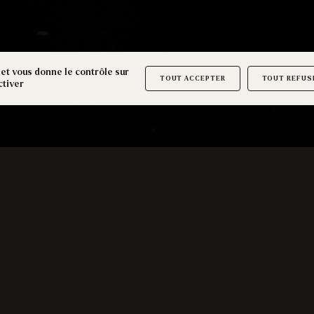
 et vous donne le contrôle sur
TOUT ACCEPTER
TOUT REFUS
ctiver
Get Out Orléans
27 rue Basse Mouillère
45100 Orléans
orleans@getout.fr
|
02 38 46 03 89
REJOIGNEZ LA COMMUNAUTÉ