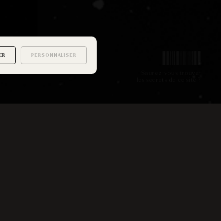
ER
PERSONNALISER
Saurez-vous trouver
les secrets de ce site ?